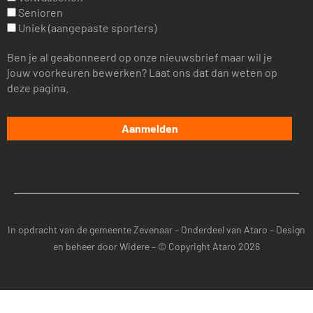
Senioren
Uniek (aangepaste sporters)
Ben je al geabonneerd op onze nieuwsbrief maar wil je
jouw voorkeuren bewerken? Laat ons dat dan weten op
deze pagina.
In opdracht van de
gemeente Zevenaar
– Onderdeel van
Ataro
– Design
en beheer door
Widere
– © Copyright Ataro 2026