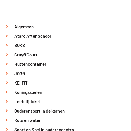
Algemeen
Ataro After School
BOKS
CruyffCourt
Huttencontainer
JOGG
KEI FIT
Koningsspelen
Leefstijlloket
Ouderensport in de kernen
Rots en water
Sport en Spel in ouderencentra