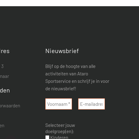
res
Nieuwsbrief
 3
Blijf op de hoogte van alle
activiteiten van Ataro
enaar
Sportservice en schrijf je in voor
de nieuwsbrief!
rden
orwaarden
d
Selecteer jouw
nen
doelgroep(en):
Kinderen