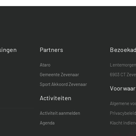
ingen
Partners
Bezoekad
Ataro
Lentemorgen
Gemeente Zevenaar
6903 CT Zev
Sport Akkoord Zevenaar
Voorwaa
Activiteiten
Algemene vo
Activiteit aanmelden
Privacybelei
Agenda
Klacht indie