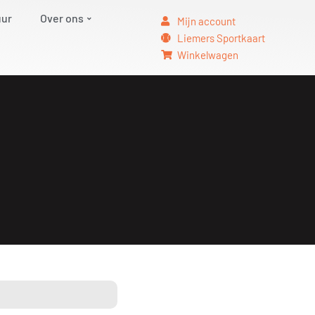
uur
Over ons
Mijn account
Liemers Sportkaart
Winkelwagen