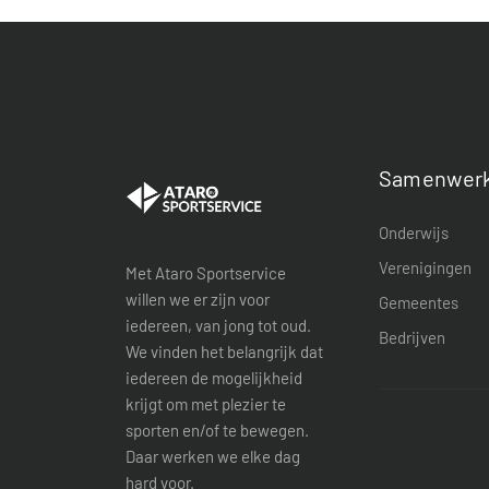
Samenwerk
Onderwijs
Verenigingen
Met Ataro Sportservice
willen we er zijn voor
Gemeentes
iedereen, van jong tot oud.
Bedrijven
We vinden het belangrijk dat
iedereen de mogelijkheid
krijgt om met plezier te
sporten en/of te bewegen.
Daar werken we elke dag
hard voor.