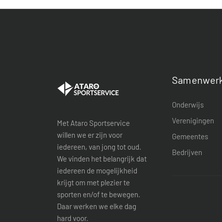
Samenwerk
Onderwijs
Verenigingen
Met Ataro Sportservice
willen we er zijn voor
Gemeentes
iedereen, van jong tot oud.
Bedrijven
We vinden het belangrijk dat
iedereen de mogelijkheid
krijgt om met plezier te
sporten en/of te bewegen.
Daar werken we elke dag
hard voor.