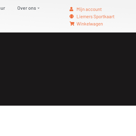
uur
Over ons
Mijn account
Liemers Sportkaart
Winkelwagen