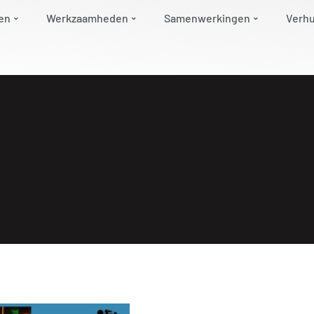
en
Werkzaamheden
Samenwerkingen
Verh