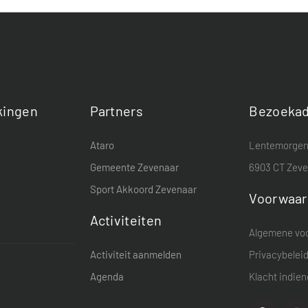
ingen
Partners
Bezoekad
Ataro
Lentemorgen
Gemeente Zevenaar
6903 CT Zev
Sport Akkoord Zevenaar
Voorwaa
Activiteiten
Algemene vo
Activiteit aanmelden
Privacybelei
Agenda
Klacht indie