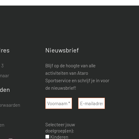
res
Nieuwsbrief
 3
Blijf op de hoogte van alle
activiteiten van Ataro
enaar
Sportservice en schrijf je in voor
de nieuwsbrief!
rden
orwaarden
d
Selecteer jouw
nen
doelgroep(en):
Kinderen