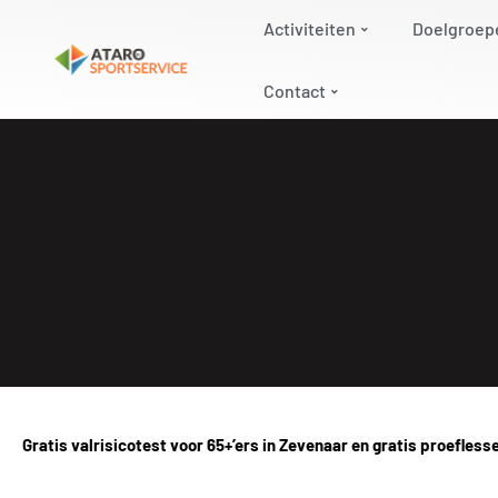
Activiteiten
Doelgroep
Contact
Gratis valrisicotest voor 65+’ers in Zevenaar en gratis proefless