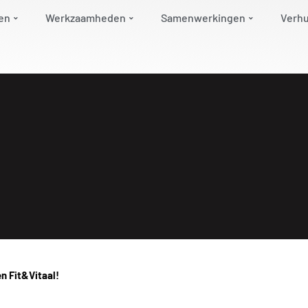
en
Werkzaamheden
Samenwerkingen
Verh
en Fit&Vitaal!