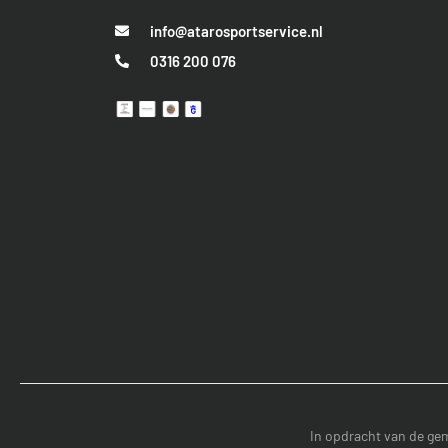
info@atarosportservice.nl
0316 200 076
In opdracht van de
gem