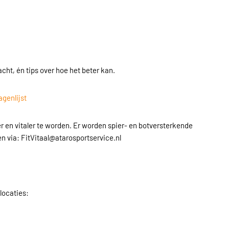
racht, én tips over hoe het beter kan.
agenlijst
r en vitaler te worden. Er worden spier- en botversterkende
n via: FitVitaal@atarosportservice.nl
locaties: