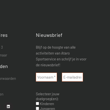
res
Nieuwsbrief
 3
Blijf op de hoogte van alle
activiteiten van Ataro
enaar
Sportservice en schrijf je in voor
de nieuwsbrief!
rden
orwaarden
d
Selecteer jouw
nen
doelgroep(en):
Kinderen
Jongeren