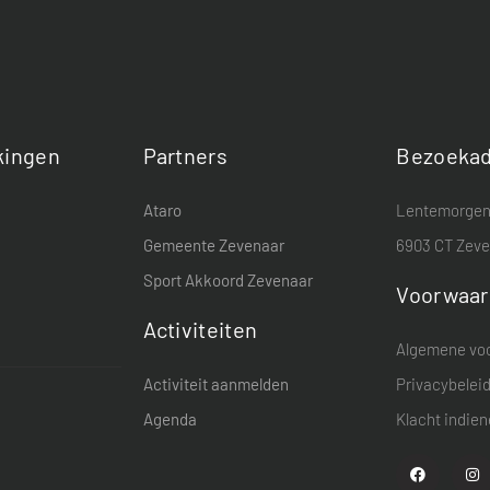
ingen
Partners
Bezoekad
Ataro
Lentemorgen
Gemeente Zevenaar
6903 CT Zev
Sport Akkoord Zevenaar
Voorwaa
Activiteiten
Algemene vo
Activiteit aanmelden
Privacybelei
Agenda
Klacht indie