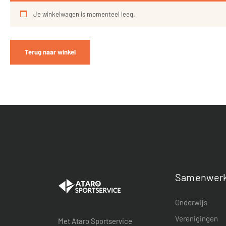
Je winkelwagen is momenteel leeg.
Terug naar winkel
Samenwerk
Onderwijs
Verenigingen
Met Ataro Sportservice