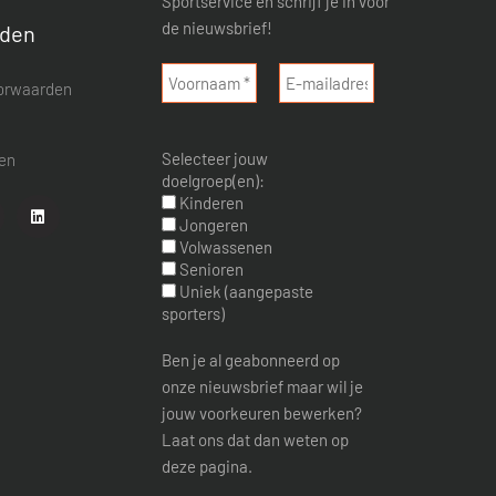
Sportservice en schrijf je in voor
de nieuwsbrief!
rden
orwaarden
d
Selecteer jouw
nen
doelgroep(en):
Kinderen
Jongeren
Volwassenen
Senioren
Uniek (aangepaste
sporters)
Ben je al geabonneerd op
onze nieuwsbrief maar wil je
jouw voorkeuren bewerken?
Laat ons dat dan weten op
deze pagina.