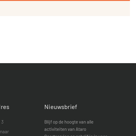
res
Nieuwsbrief
 3
Blijf op de hoogte van alle
activiteiten van Ataro
enaar