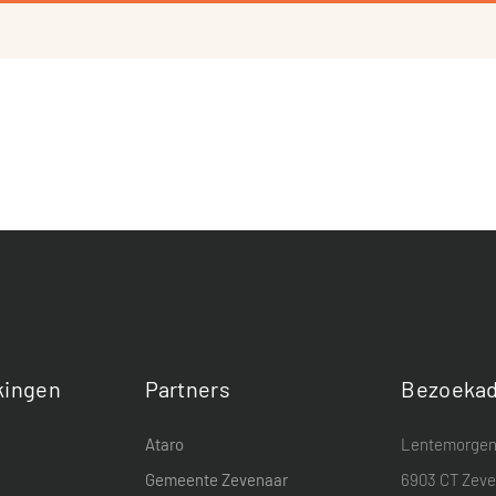
ingen
Partners
Bezoekad
Ataro
Lentemorgen
Gemeente Zevenaar
6903 CT Zev