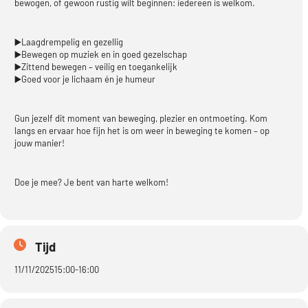
bewogen, of gewoon rustig wilt beginnen: iedereen is welkom.
▶️Laagdrempelig en gezellig
▶️Bewegen op muziek en in goed gezelschap
▶️Zittend bewegen – veilig en toegankelijk
▶️Goed voor je lichaam én je humeur
Gun jezelf dit moment van beweging, plezier en ontmoeting. Kom
langs en ervaar hoe fijn het is om weer in beweging te komen – op
jouw manier!
Doe je mee? Je bent van harte welkom!
Tijd
11/11/2025
15:00
-
16:00