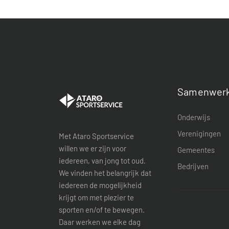
Samenwerk
Onderwijs
Verenigingen
Met Ataro Sportservice
willen we er zijn voor
Gemeentes
iedereen, van jong tot oud.
Bedrijven
We vinden het belangrijk dat
iedereen de mogelijkheid
krijgt om met plezier te
sporten en/of te bewegen.
Daar werken we elke dag