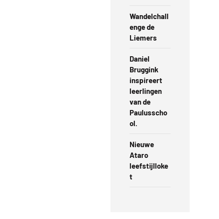
Wandelchall
enge de
Liemers
Daniel
Bruggink
inspireert
leerlingen
van de
Paulusscho
ol.
Nieuwe
Ataro
leefstijlloke
t