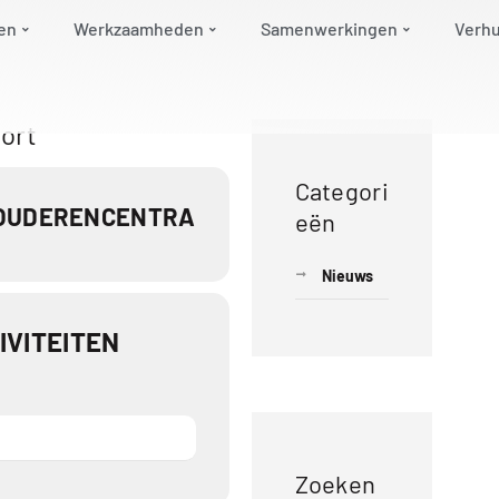
en
Werkzaamheden
Samenwerkingen
Verh
oort
Categori
 OUDERENCENTRA
eën
Nieuws
VITEITEN
Zoeken