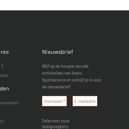
res
Nieuwsbrief
 3
Blijf op de hoogte van alle
activiteiten van Ataro
enaar
Sportservice en schrijf je in voor
de nieuwsbrief!
rden
orwaarden
d
Selecteer jouw
nen
doelgroep(en):