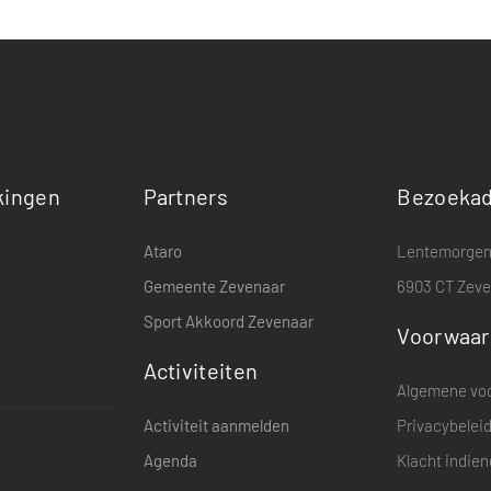
ingen
Partners
Bezoekad
Ataro
Lentemorgen
Gemeente Zevenaar
6903 CT Zev
Sport Akkoord Zevenaar
Voorwaa
Activiteiten
Algemene vo
Activiteit aanmelden
Privacybelei
Agenda
Klacht indie