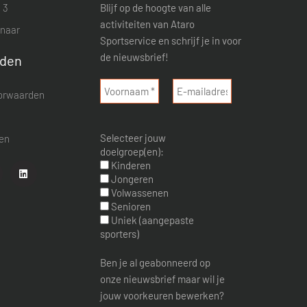
 3
Blijf op de hoogte van alle
activiteiten van Ataro
enaar
Sportservice en schrijf je in voor
de nieuwsbrief!
rden
orwaarden
d
Selecteer jouw
nen
doelgroep(en):
Kinderen
Jongeren
Volwassenen
Senioren
Uniek (aangepaste
sporters)
Ben je al geabonneerd op
onze nieuwsbrief maar wil je
jouw voorkeuren bewerken?