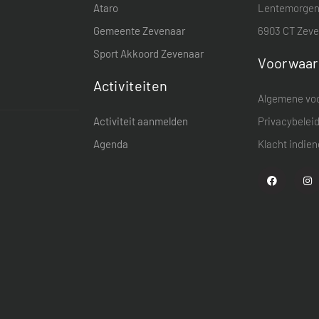
Ataro
Lentemorgen
Gemeente Zevenaar
6903 CT Zev
Sport Akkoord Zevenaar
Voorwaa
Activiteiten
Algemene vo
Activiteit aanmelden
Privacybelei
Agenda
Klacht indie