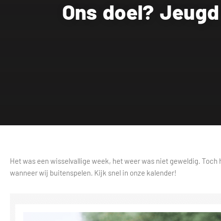
Ons doel? Jeugd
Het was een wisselvallige week, het weer was niet geweldig. Toch 
wanneer wij buitenspelen. Kijk snel in onze kalender!