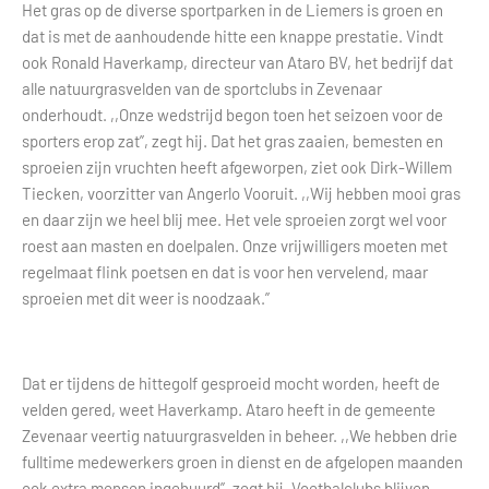
Het gras op de diverse sportparken in de Liemers is groen en
dat is met de aanhoudende hitte een knappe prestatie. Vindt
ook Ronald Haverkamp, directeur van Ataro BV, het bedrijf dat
alle natuurgrasvelden van de sportclubs in Zevenaar
onderhoudt. ,,Onze wedstrijd begon toen het seizoen voor de
sporters erop zat”, zegt hij. Dat het gras zaaien, bemesten en
sproeien zijn vruchten heeft afgeworpen, ziet ook Dirk-Willem
Tiecken, voorzitter van Angerlo Vooruit. ,,Wij hebben mooi gras
en daar zijn we heel blij mee. Het vele sproeien zorgt wel voor
roest aan masten en doelpalen. Onze vrijwilligers moeten met
regelmaat flink poetsen en dat is voor hen vervelend, maar
sproeien met dit weer is noodzaak.”
Dat er tijdens de hittegolf gesproeid mocht worden, heeft de
velden gered, weet Haverkamp. Ataro heeft in de gemeente
Zevenaar veertig natuurgrasvelden in beheer. ,,We hebben drie
fulltime medewerkers groen in dienst en de afgelopen maanden
ook extra mensen ingehuurd”, zegt hij. Voetbalclubs blijven