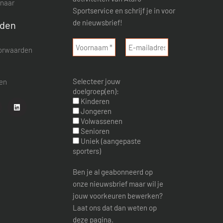
enaar
Sportservice en schrijf je in voor
de nieuwsbrief!
rden
orwaarden
d
Selecteer jouw
nen
doelgroep(en):
Kinderen
Jongeren
Volwassenen
Senioren
Uniek (aangepaste
sporters)
Ben je al geabonneerd op
onze nieuwsbrief maar wil je
jouw voorkeuren bewerken?
Laat ons dat dan weten op
deze pagina.