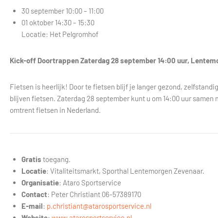
30 september 10:00 – 11:00
01 oktober 14:30 – 15:30
Locatie: Het Pelgromhof
Kick-off Doortrappen Zaterdag 28 september 14:00 uur, Lentem
Fietsen is heerlijk! Door te fietsen blijf je langer gezond, zelfsta
blijven fietsen. Zaterdag 28 september kunt u om 14:00 uur samen 
omtrent fietsen in Nederland.
Gratis
toegang.
Locatie
: Vitaliteitsmarkt, Sporthal Lentemorgen Zevenaar.
Organisatie
: Ataro Sportservice
Contact
: Peter Christiant 06-57389170
E-mail
:
p.christiant@atarosportservice.nl
Website
:
www.atarosportservice.nl