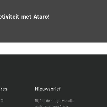
ctiviteit met Ataro!
res
Nieuwsbrief
 3
Blijf op de hoogte van alle
activiteiten van Ataro