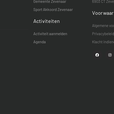
Gemeente Zevenaar
6903 CT Zev
Sport Akkoord Zevenaar
Voorwaa
Activiteiten
Algemene vo
Activiteit aanmelden
Privacybelei
Agenda
Klacht indie