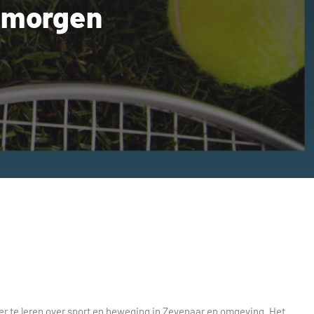
temorgen
er te leren over sport en beweging in Zevenaar en omgeving. Het