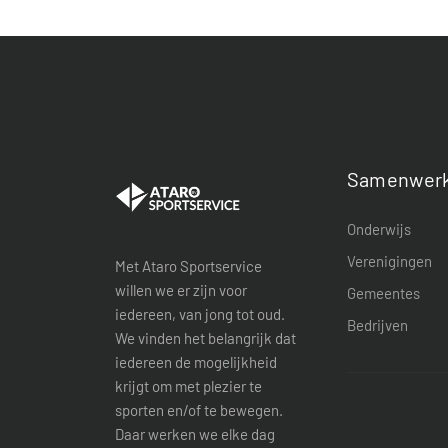
Samenwerk
Onderwijs
Verenigingen
Met Ataro Sportservice
willen we er zijn voor
Gemeentes
iedereen, van jong tot oud.
Bedrijven
We vinden het belangrijk dat
iedereen de mogelijkheid
krijgt om met plezier te
sporten en/of te bewegen.
Daar werken we elke dag