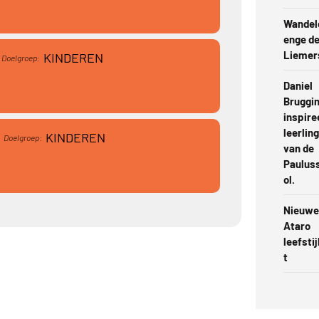
Wandel
enge d
Liemer
KINDEREN
Doelgroep:
Daniel
Bruggi
inspire
leerlin
KINDEREN
Doelgroep:
van de
Paulus
ol.
Nieuwe
Ataro
leefstij
t