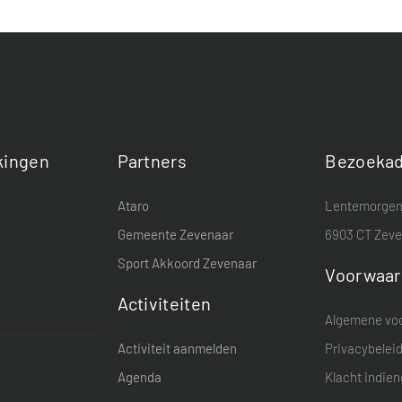
ingen
Partners
Bezoekad
Ataro
Lentemorgen
Gemeente Zevenaar
6903 CT Zev
Sport Akkoord Zevenaar
Voorwaa
Activiteiten
Algemene vo
Activiteit aanmelden
Privacybelei
Agenda
Klacht indie