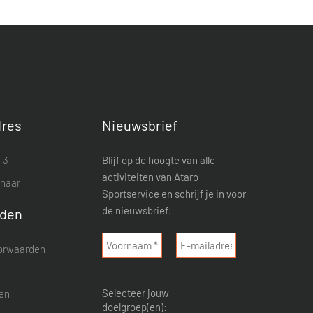
res
Nieuwsbrief
 3
Blijf op de hoogte van alle
activiteiten van Ataro
enaar
Sportservice en schrijf je in voor
de nieuwsbrief!
rden
orwaarden
d
Selecteer jouw
nen
doelgroep(en):