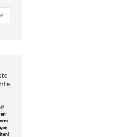
ste
chte
l?
van
herm
jgen
iten!