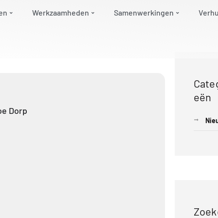
en
Werkzaamheden
Samenwerkingen
Verh
Cate
eën
oe Dorp
Nie
Zoek