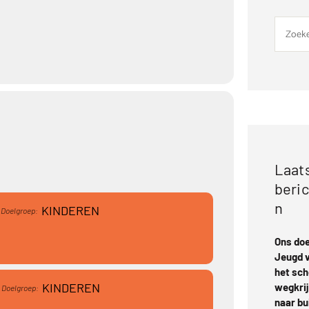
Laat
beri
n
KINDEREN
Doelgroep:
Ons doe
Jeugd 
het sc
KINDEREN
wegkri
Doelgroep:
naar bu