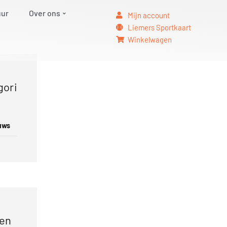
uur
Over ons
Mijn account
Liemers Sportkaart
Winkelwagen
gori
uws
en